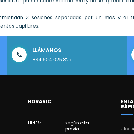
 sesión se puede hacer vida normal y no se apreciará n
omiendan 3 sesiones separadas por un mes y el t
entos capilares.
LLÁMANOS
+34 604 025 827
HORARIO
ENLA
RÁPI
según cita
LUNES:
- Inic
previa