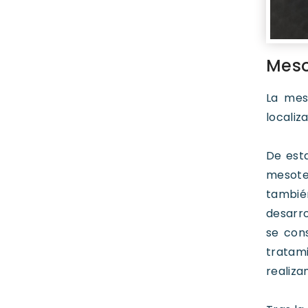
Meso
La mes
localiz
De est
mesoter
tambié
desarro
se con
tratam
realiza