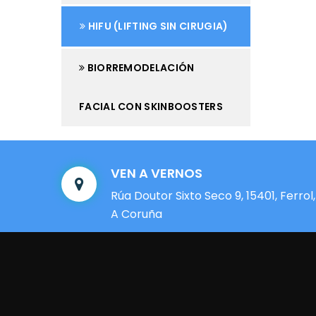
HIFU (LIFTING SIN CIRUGIA)
BIORREMODELACIÓN
FACIAL CON SKINBOOSTERS
VEN A VERNOS
Rúa Doutor Sixto Seco 9, 15401, Ferrol,
A Coruña