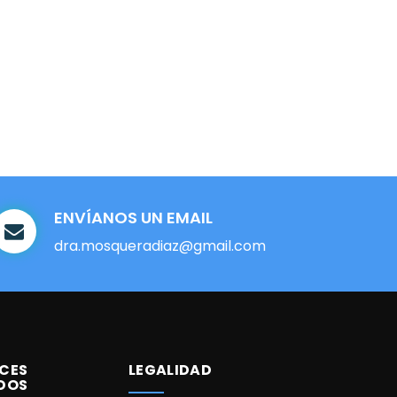
ENVÍANOS UN EMAIL
dra.mosqueradiaz@gmail.com
CES
LEGALIDAD
DOS