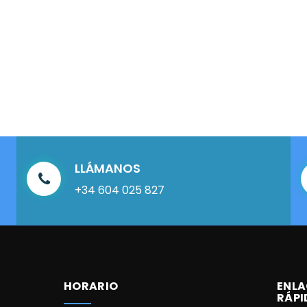
LLÁMANOS
+34 604 025 827
HORARIO
ENLA
RÁPI