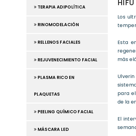
HIFU 
TERAPIA ADIPOLÍTICA
Los ult
RINOMODELACIÓN
temper
Esta e
RELLENOS FACIALES
regener
más elá
REJUVENECIMIENTO FACIAL
Ulveri
PLASMA RICO EN
sistema
para el
PLAQUETAS
de la e
PEELING QUÍMICO FACIAL
El inte
semana
MÁSCARA LED